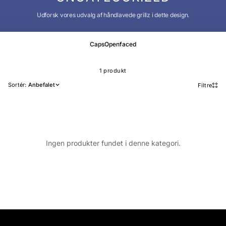
Udforsk vores udvalg af håndlavede grillz i dette design.
Caps
Openfaced
1 produkt
Sortér:
Anbefalet
Filtre
Ingen produkter fundet i denne kategori.