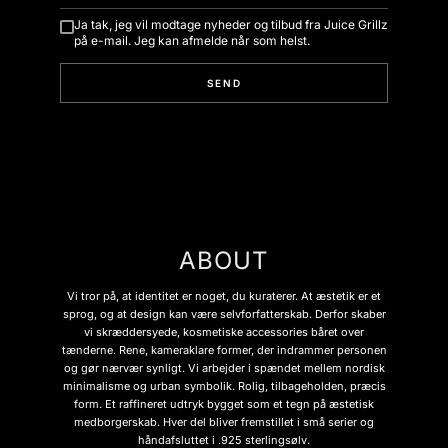
Ja tak, jeg vil modtage nyheder og tilbud fra Juice Grillz
på e-mail. Jeg kan afmelde når som helst.
SEND
ABOUT
Vi tror på, at identitet er noget, du kuraterer. At æstetik er et
sprog, og at design kan være selvforfatterskab. Derfor skaber
vi skræddersyede, kosmetiske accessories båret over
tænderne. Rene, kameraklare former, der indrammer personen
og gør nærvær synligt. Vi arbejder i spændet mellem nordisk
minimalisme og urban symbolik. Rolig, tilbageholden, præcis
form. Et raffineret udtryk bygget som et tegn på æstetisk
medborgerskab. Hver del bliver fremstillet i små serier og
håndafsluttet i .925 sterlingsølv.