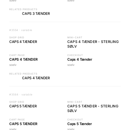
soelv
soelv
RELATED PRODUCTS
CAPS 3 TÆNDER
#3554 · variable
SHOP GRID
MINI-CART
CAPS 4 TÆNDER
CAPS 4 TÆNDER - STERLING
SØLV
CART PAGE
CHECKOUT
CAPS 4 TÆNDER
Caps 4 Tænder
soelv
soelv
RELATED PRODUCTS
CAPS 4 TÆNDER
#3564 · variable
SHOP GRID
MINI-CART
CAPS 5 TÆNDER
CAPS 5 TÆNDER - STERLING
SØLV
CART PAGE
CHECKOUT
CAPS 5 TÆNDER
Caps 5 Tænder
soelv
soelv