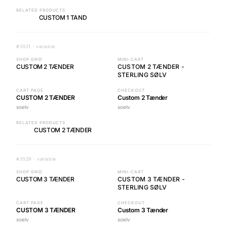
RELATED PRODUCTS
CUSTOM 1 TAND
#3521 · variable
SHOP GRID
MINI-CART
CUSTOM 2 TÆNDER
CUSTOM 2 TÆNDER -
STERLING SØLV
CART PAGE
CHECKOUT
CUSTOM 2 TÆNDER
Custom 2 Tænder
soelv
soelv
RELATED PRODUCTS
CUSTOM 2 TÆNDER
#3529 · variable
SHOP GRID
MINI-CART
CUSTOM 3 TÆNDER
CUSTOM 3 TÆNDER -
STERLING SØLV
CART PAGE
CHECKOUT
CUSTOM 3 TÆNDER
Custom 3 Tænder
soelv
soelv