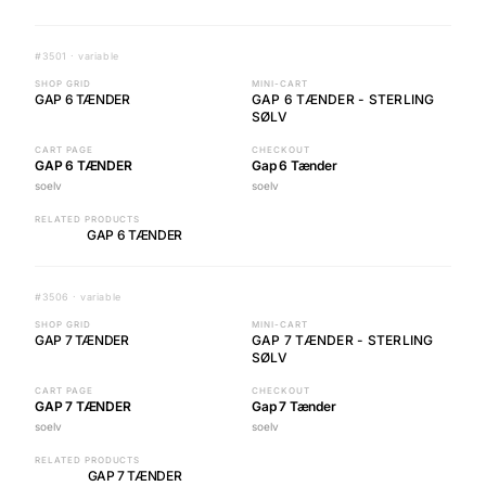
#3501 · variable
SHOP GRID
MINI-CART
GAP 6 TÆNDER
GAP 6 TÆNDER - STERLING
SØLV
CART PAGE
CHECKOUT
GAP 6 TÆNDER
Gap 6 Tænder
soelv
soelv
RELATED PRODUCTS
GAP 6 TÆNDER
#3506 · variable
SHOP GRID
MINI-CART
GAP 7 TÆNDER
GAP 7 TÆNDER - STERLING
SØLV
CART PAGE
CHECKOUT
GAP 7 TÆNDER
Gap 7 Tænder
soelv
soelv
RELATED PRODUCTS
GAP 7 TÆNDER