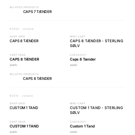
RELATED PRODUCTS
CAPS 7 TÆNDER
#3594 · variable
SHOP GRID
MINI-CART
CAPS 8 TÆNDER
CAPS 8 TÆNDER - STERLING
SØLV
CART PAGE
CHECKOUT
CAPS 8 TÆNDER
Caps 8 Tænder
soelv
soelv
RELATED PRODUCTS
CAPS 8 TÆNDER
#3516 · variable
SHOP GRID
MINI-CART
CUSTOM 1 TAND
CUSTOM 1 TAND - STERLING
SØLV
CART PAGE
CHECKOUT
CUSTOM 1 TAND
Custom 1 Tand
soelv
soelv