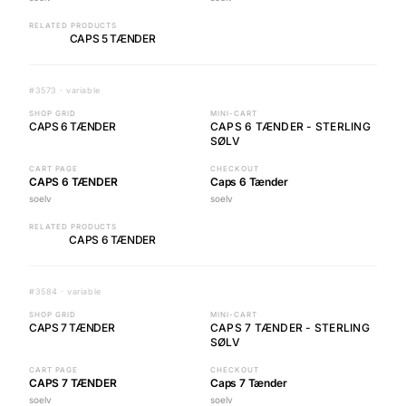
RELATED PRODUCTS
CAPS 5 TÆNDER
#3573 · variable
SHOP GRID
MINI-CART
CAPS 6 TÆNDER
CAPS 6 TÆNDER - STERLING
SØLV
CART PAGE
CHECKOUT
CAPS 6 TÆNDER
Caps 6 Tænder
soelv
soelv
RELATED PRODUCTS
CAPS 6 TÆNDER
#3584 · variable
SHOP GRID
MINI-CART
CAPS 7 TÆNDER
CAPS 7 TÆNDER - STERLING
SØLV
CART PAGE
CHECKOUT
CAPS 7 TÆNDER
Caps 7 Tænder
soelv
soelv