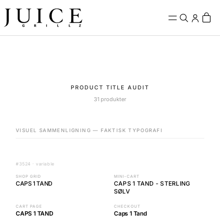
PRODUCT TITLE AUDIT
31 produkter
VISUEL SAMMENLIGNING — FAKTISK TYPOGRAFI
#3524 · variable
SHOP GRID
MINI-CART
CAPS 1 TAND
CAPS 1 TAND - STERLING
SØLV
CART PAGE
CHECKOUT
CAPS 1 TAND
Caps 1 Tand