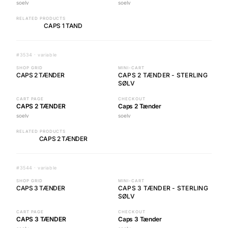
soelv
soelv
RELATED PRODUCTS
CAPS 1 TAND
#3534 · variable
SHOP GRID
MINI-CART
CAPS 2 TÆNDER
CAPS 2 TÆNDER - STERLING
SØLV
CART PAGE
CHECKOUT
CAPS 2 TÆNDER
Caps 2 Tænder
soelv
soelv
RELATED PRODUCTS
CAPS 2 TÆNDER
#3544 · variable
SHOP GRID
MINI-CART
CAPS 3 TÆNDER
CAPS 3 TÆNDER - STERLING
SØLV
CART PAGE
CHECKOUT
CAPS 3 TÆNDER
Caps 3 Tænder