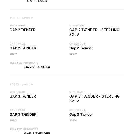
GAP 1 TAND
#3615 · variable
SHOP GRID
MINI-CART
GAP 2 TÆNDER
GAP 2 TÆNDER - STERLING
SØLV
CART PAGE
CHECKOUT
GAP 2 TÆNDER
Gap 2 Tænder
soelv
soelv
RELATED PRODUCTS
GAP 2 TÆNDER
#3625 · variable
SHOP GRID
MINI-CART
GAP 3 TÆNDER
GAP 3 TÆNDER - STERLING
SØLV
CART PAGE
CHECKOUT
GAP 3 TÆNDER
Gap 3 Tænder
soelv
soelv
RELATED PRODUCTS
GAP 3 TÆNDER