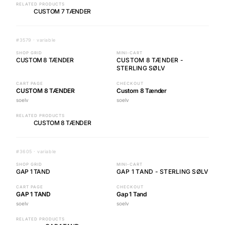
RELATED PRODUCTS
CUSTOM 7 TÆNDER
#3579 · variable
SHOP GRID
MINI-CART
CUSTOM 8 TÆNDER
CUSTOM 8 TÆNDER -
STERLING SØLV
CART PAGE
CHECKOUT
CUSTOM 8 TÆNDER
Custom 8 Tænder
soelv
soelv
RELATED PRODUCTS
CUSTOM 8 TÆNDER
#3605 · variable
SHOP GRID
MINI-CART
GAP 1 TAND
GAP 1 TAND - STERLING SØLV
CART PAGE
CHECKOUT
GAP 1 TAND
Gap 1 Tand
soelv
soelv
RELATED PRODUCTS