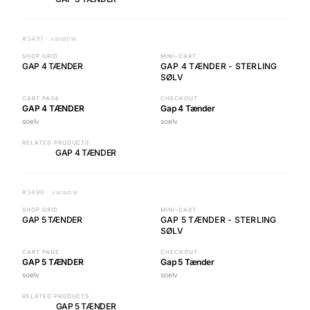
#3491 · variable
SHOP GRID
MINI-CART
GAP 4 TÆNDER
GAP 4 TÆNDER - STERLING
SØLV
CART PAGE
CHECKOUT
GAP 4 TÆNDER
Gap 4 Tænder
soelv
soelv
RELATED PRODUCTS
GAP 4 TÆNDER
#3496 · variable
SHOP GRID
MINI-CART
GAP 5 TÆNDER
GAP 5 TÆNDER - STERLING
SØLV
CART PAGE
CHECKOUT
GAP 5 TÆNDER
Gap 5 Tænder
soelv
soelv
RELATED PRODUCTS
GAP 5 TÆNDER