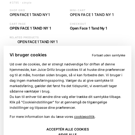
#3795 · simple
SHOP GRID
MINI-CART
OPEN FACE 1 TAND NY 1
OPEN FACE 1 TAND NY 1
CART PAGE
CHECKOUT
OPEN FACE 1 TAND NY 1
Open Face 1 Tand Ny 1
RELATED PRODUCTS
OPEN FACE 1 TAND NY 1
Vi bruger cookies
Fortsæt uden samtykke
#3800 · simple
Ud over de cookies, der er strengt nødvendige for driften af denne
SHOP GRID
MINI-CART
hjemmeside, kan Juice Grillz bruge cookies til at huske dine præferencer
OPEN FACE 1 TAND NY 2
OPEN FACE 1 TAND NY 2
og til at måle, hvordan siden bruges, så vi kan forbedre den. Vi bruger i
dag ingen markedsføringssporing. Vælger du at give samtykke til
CART PAGE
CHECKOUT
OPEN FACE 1 TAND NY 2
Open Face 1 Tand Ny 2
markedsføring, gælder det først fra det tidspunkt, vi eventuelt tager
sådanne værktøjer i brug.
RELATED PRODUCTS
Du kan til enhver tid ændre dine valg eller trække dit samtykke tilbage.
OPEN FACE 1 TAND NY 2
Klik på "Cookieindstillinger" for at gennemgå de tilgængelige
indstillinger og tilpasse dine præferencer.
#3598 · simple
For mere information kan du læse vores
cookiepolitik
.
SHOP GRID
MINI-CART
OPEN FACE 2 TÆNDER
OPEN FACE 2 TÆNDER
ACCEPTÉR ALLE COOKIES
AFVIS ALLE