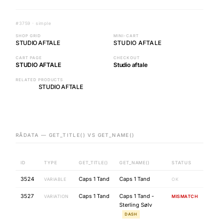
#3759 · simple
SHOP GRID
MINI-CART
STUDIO AFTALE
STUDIO AFTALE
CART PAGE
CHECKOUT
STUDIO AFTALE
Studio aftale
RELATED PRODUCTS
STUDIO AFTALE
RÅDATA — GET_TITLE() VS GET_NAME()
ID
TYPE
GET_TITLE()
GET_NAME()
STATUS
3524
Caps 1 Tand
Caps 1 Tand
VARIABLE
OK
3527
Caps 1 Tand
Caps 1 Tand -
VARIATION
MISMATCH
Sterling Sølv
DASH