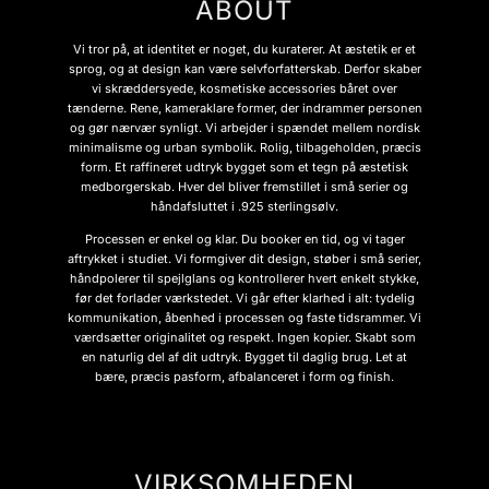
ABOUT
Vi tror på, at identitet er noget, du kuraterer. At æstetik er et
sprog, og at design kan være selvforfatterskab. Derfor skaber
vi skræddersyede, kosmetiske accessories båret over
tænderne. Rene, kameraklare former, der indrammer personen
og gør nærvær synligt. Vi arbejder i spændet mellem nordisk
minimalisme og urban symbolik. Rolig, tilbageholden, præcis
form. Et raffineret udtryk bygget som et tegn på æstetisk
medborgerskab. Hver del bliver fremstillet i små serier og
håndafsluttet i .925 sterlingsølv.
Processen er enkel og klar. Du booker en tid, og vi tager
aftrykket i studiet. Vi formgiver dit design, støber i små serier,
håndpolerer til spejlglans og kontrollerer hvert enkelt stykke,
før det forlader værkstedet. Vi går efter klarhed i alt: tydelig
kommunikation, åbenhed i processen og faste tidsrammer. Vi
værdsætter originalitet og respekt. Ingen kopier. Skabt som
en naturlig del af dit udtryk. Bygget til daglig brug. Let at
bære, præcis pasform, afbalanceret i form og finish.
VIRKSOMHEDEN