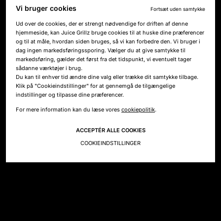
Vi bruger cookies
Fortsæt uden samtykke
E-MAIL
Ud over de cookies, der er strengt nødvendige for driften af denne
hjemmeside, kan Juice Grillz bruge cookies til at huske dine præferencer
og til at måle, hvordan siden bruges, så vi kan forbedre den. Vi bruger i
dag ingen markedsføringssporing. Vælger du at give samtykke til
TELEFON
markedsføring, gælder det først fra det tidspunkt, vi eventuelt tager
sådanne værktøjer i brug.
Du kan til enhver tid ændre dine valg eller trække dit samtykke tilbage.
BESKED
Klik på "Cookieindstillinger" for at gennemgå de tilgængelige
indstillinger og tilpasse dine præferencer.
For mere information kan du læse vores
cookiepolitik
.
Modtage nyhedsbreve og opdateringer.
ACCEPTÉR ALLE COOKIES
SEND
COOKIEINDSTILLINGER