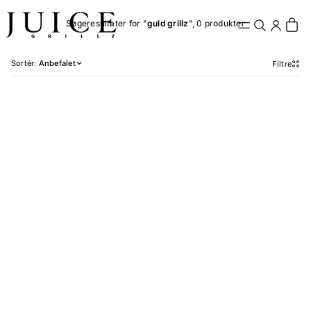
Søgeresultater for "
guld grillz
", 0 produkter
Sortér:
Anbefalet
Filtre